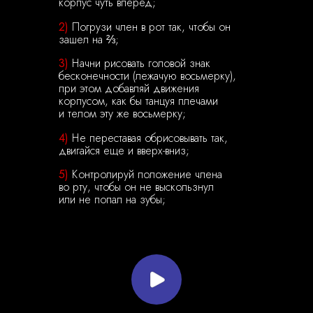
корпус чуть вперед;
2)
Погрузи член в рот так, чтобы он
зашел на ⅔;
3)
Начни рисовать головой знак
бесконечности (лежачую восьмерку),
при этом добавляй движения
корпусом, как бы танцуя плечами
и телом эту же восьмерку;
4)
Не переставая обрисовывать так,
двигайся еще и вверх-вниз;
5)
Контролируй положение члена
во рту, чтобы он не выскользнул
или не попал на зубы;