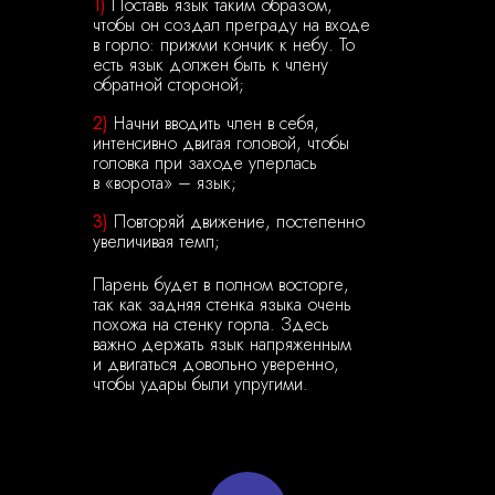
1)
Поставь язык таким образом,
чтобы он создал преграду на входе
в горло: прижми кончик к небу. То
есть язык должен быть к члену
обратной стороной;
2)
Начни вводить член в себя,
интенсивно двигая головой, чтобы
головка при заходе уперлась
в «ворота» – язык;
3)
Повторяй движение, постепенно
увеличивая темп;
Парень будет в полном восторге,
так как задняя стенка языка очень
похожа на стенку горла. Здесь
важно держать язык напряженным
и двигаться довольно уверенно,
чтобы удары были упругими.