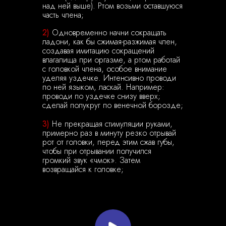
над ней выше). Ртом возьми оставшуюся
часть члена;
2)
Одновременно начни сокращать
ладони, как бы сжимая-разжимая член,
создавая имитацию сокращений
влагалища при оргазме, а ртом работай
с головкой члена, особое внимание
уделяя уздечке. Интенсивно проводи
по ней языком, ласкай. Например:
проводи по уздечке снизу вверх;
сделай полукруг по венечной борозде;
3)
Не прекращая стимуляции руками,
примерно раз в минуту резко отрывай
рот от головки, перед этим сжав губы,
чтобы при отрывании получился
громкий звук «чмок». Затем
возвращайся к головке;