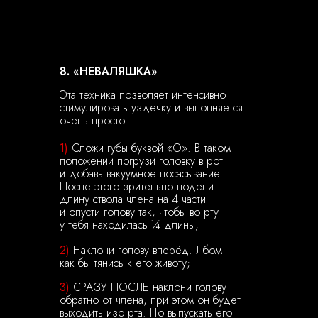
8. «НЕВАЛЯШКА»
Эта техника позволяет интенсивно
стимулировать уздечку и выполняется
очень просто.
1)
Сложи губы буквой «О». В таком
положении погрузи головку в рот
и добавь вакуумное посасывание.
После этого зрительно подели
длину ствола члена на 4 части
и опусти голову так, чтобы во рту
у тебя находилась ¼ длины;
2)
Наклони голову вперёд. Лбом
как бы тянись к его животу;
3)
СРАЗУ ПОСЛЕ наклони голову
обратно от члена, при этом он будет
выходить изо рта. Но выпускать его