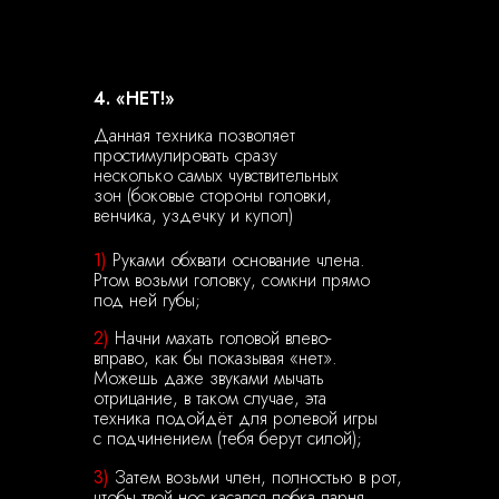
4. «НЕ
Т!»
Данная техника позволяет
простимулировать сразу
несколько самых чувствительных
зон (боковые стороны головки,
венчика, уздечку и купол)
1)
Руками обхвати основание члена.
Ртом возьми головку, сомкни прямо
под ней губы;
2)
Начни махать головой влево-
вправо, как бы показывая «нет».
Можешь даже звуками мычать
отрицание, в таком случае, эта
техника подойдёт для ролевой игры
с подчинением (тебя берут силой);
3)
Затем возьми член, полностью в рот,
чтобы твой нос касался лобка парня