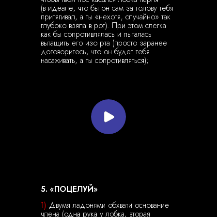
(в идеале, что бы он сам за голову тебя
притягивал, а ты «нехотя, случайно» так
глубоко взяла в рот). При этом слегка
как бы сопротивлялась и пыталась
вытащить его изо рта (просто заранее
договоритесь, что он будет тебя
насаживать, а ты сопротивляться);
5. «ПОЦЕЛУЙ»
1)
Двумя ладонями обхвати основание
члена (одна рука у лобка, вторая